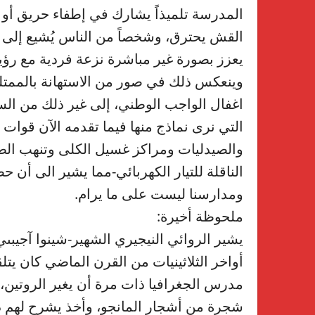
المدرسة تلميذاً يشارك في إطفاء حريق أو ت
القش يحترق، وشخصاً من الناس يُشيع إلى الم
يعزز بصورة غير مباشرة نزعة فردية مع رؤية
وينعكس ذلك في صور من الاستهانة بالممتل
اغفال الواجب الوطني، إلى غير ذلك من الس
التي نرى نماذج منها فيما تقدمه الآن قوات 
والصيدليات ومراكز غسيل الكلى وتنهب الطو
الناقلة للتيار الكهربائي-مما يشير الى أن ح
ومدارسنا ليست على ما يرام.
ملحوظة أخيرة:
يشير الروائي النيجيري الشهير-شينوا آجيبىي-
أواخر الثلاثينيات من القرن الماضي كان يتل
مدرس الجغرافيا ذات مرة أن يغير الروتين
شجرة من أشجار المانجو، وأخذ يشرح لهم در