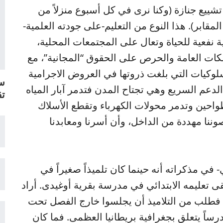
شييع جنازة (وكنا نرى في كل أسبوع منزلاً من
قابر). هذا النوع من التعليم-على جودته العلمية-
 نفعية للحياة وتعال على المجتمعات المحلية،
كات العامة والحرص على الحقوق “المجانية”، مع
لوكيات التي بلغت ذروتها في العروض الاجرامية
سل
الدعم السريع وهي تجتاح المدن فتدمر آبار المياه
تق
احين وتدمر محولات الكهرباء وتقطع الأسلاك
صوننا مهددة من الداخل، وأن أسرنا ومعابدنا
 في مذكراته أنه حينما كان تلميذاً صغيراً في
قى تعليمه الابتدائي في مدرسة بقرية أوغيدى. أراد
، فطلب من التلاميذ أن يجلسوا خارج الفصل تحت
ساً يتعلق بجغرافية بريطانيا العظمى. فما كان