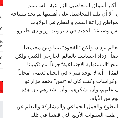
 أكبر أسواق المحاصيل الزراعية- السمسم
 ألا أن تلك المحاصيل على أهميتها لم تجد مساحة
إب
مواطن زراعة القمح والقطن في الولايات
عص
مس وصناعة الحديد في ديترويت وريو دى جانيرو
يو
هد
الم تزداد، ولكن “الفجوة” بيننا وبين مجتمعنا
ضاً. ازداد احساسنا بالعالم الخارجي الكبير، ولكن
عا
أل
بح “المسئولية الاجتماعية” جزءاً من تكويننا
مثال- أنه لا يوجد شيء في الحياة يُعطى “مجاناً”،
ت وكراسات وكتب كان له “ثمن” دفعه مزارعو
ف عليهم، وأن نشكرهم، وأن نشعرهم بأن هذه
م من الأيام.
التطوع والعمل الجماعي والمشاركة والتعلم عن
طيلة السنوات الأربع التي قضينا في تلك