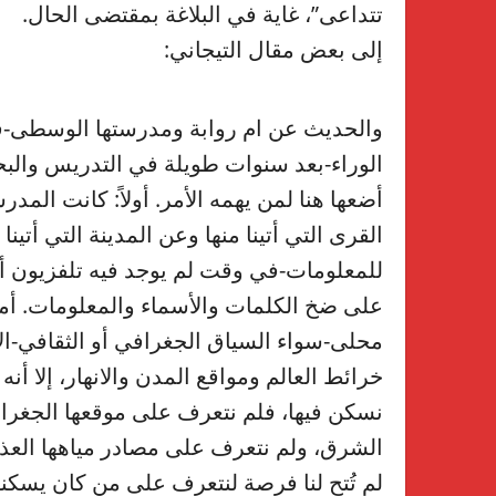
تتداعى”، غاية في البلاغة بمقتضى الحال.
إلى بعض مقال التيجاني:
والحديث عن ام روابة ومدرستها الوسطى-في 
الوراء-بعد سنوات طويلة في التدريس وال
أضعها هنا لمن يهمه الأمر. أولاً: كانت المدر
القرى التي أتينا منها وعن المدينة التي أتينا 
للمعلومات-في وقت لم يوجد فيه تلفزيون أو ك
على ضخ الكلمات والأسماء والمعلومات. أما
محلى-سواء السياق الجغرافي أو الثقافي-الا
خرائط العالم ومواقع المدن والانهار، إلا أنه
نسكن فيها، فلم نتعرف على موقعها الجغراف
الشرق، ولم نتعرف على مصادر مياهها العذبة 
لم تُتح لنا فرصة لنتعرف على من كان يسكن