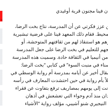
كان فينا مجنون قرية أوغيدي
من عزز فكرتي عن أن المدرسة، نتاج بخت الرضا،
حيط. فقام ذلك المعهد فينا على فرضية تبشيرية
 هو استنقاذ لهم من ثقافتهم المتوحشة، أو
هجهم للتعليم في بخت الرضا على جعل المدرسة
ن أنيميا في الثقافة حادة. وسميت هذه المدرسة
ناء في منبت السوء” في كتابي “بخت الرضا:
 مقال أخير عن أيامه بمدرسة أم روابة الوسطي في
لاً بأم روابة في حين احتشدت المعارف في رأسه
كانت إلى يومهم بمصاريف ترفع بتفاوت عن فقراء
سودان منذ آدم وحواء التي تعشعش في أذهان
 النيجيري شنو آشيبي، مؤلف رواية “الأشياء