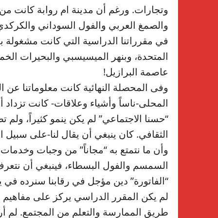
وتجارات. ورغم أن مدينة ام روابة كانت من
والصمغ العربي والفول السوداني والكركدي-
في مقرراتنا الدراسية التي كانت مشغولة ب
المتحدة، وبنهر الميسيسبي والبحيرات الخ
عاصمة البرازيل!
وفى المحصلة النهائية كانت معلوماتنا عن الع
المحلى-ناساً وأشياء وعلاقات- كانت تزداد أي
“حسنا الاجتماعي” لم يكن ينمو كثيراً، ولم تص
الثقافي. كان ينبغي أن يقال لنا-على سبيل ال
وأن ما نتمتع به “مجاناً” من وجبات وخدما
السمسم والفول البسطاء، فينبغي أن نتعر
“الفاتورة” دين مؤجل في رقابنا سنرده في يو
لم يكن المقرر الدراسي يركز على مفاهيم 
طريق الممارسة والتعلم من المجتمع. لم أر 