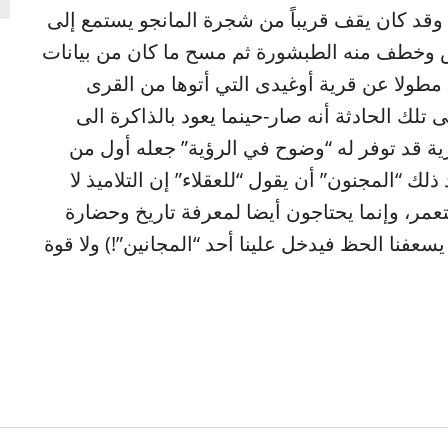
 مجنون القرية (the village mad-man) وقد كان يقف قريباً من شجرة المانجو يستمع إلى
رس وخطف منه الطبشورة ثم مسح ما كان من بيانات
مطولا عن قرية أوغيدى التي أتوها من القرى
 تلك الحادثة أنه صار-حينما يعود بالذاكرة الى
ية قد توفر له “وضوح في الرؤية” جعله أول من
ذلك “المجنون” أن يقول “للعقلاء” إن التلاميذ لا
عمر، وإنما يحتاجون أيضا لمعرفة تاريخ وحضارة
يسعفنا الحظ فيدخل علينا أحد “المجانين”!) ولا قوة