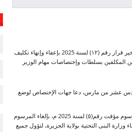
أصدر والي ولاية الجزيرة الطاهر ابراهيم الخير قرار رقم (١٢) لسنة 2025 بإعفاء وإنهاء تكليف
ميين المكلفين بسلطات وإختصاصات مهام الوزير
لسادس عشر من مارس، دعا جهات الإختصاص لوضع
من جهة أخرى أصدر والي الجزيرة اليوم مرسوم مؤقت رقم(٥) لسنة 2025 م، بإلغاء المرسوم
20 م والخاص بإنشاء وزارة البنى التحتية بولاية الجزيرة، لتؤول جميع