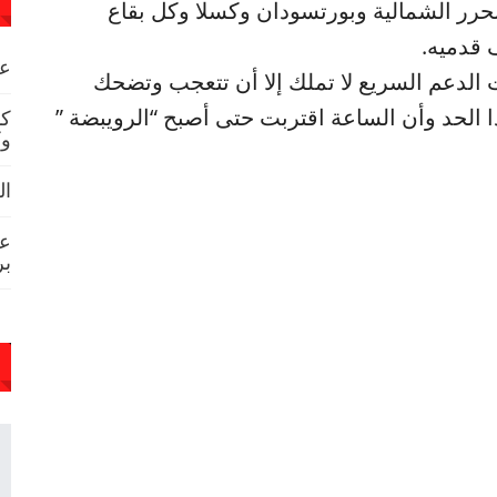
حرر الشمالية وبورتسودان وكسلا وكل بقاع
 قدميه.
عص
ت الدعم السريع لا تملك إلا أن تتعجب وتضحك
الحد وأن الساعة اقتربت حتى أصبح “الرويبضة ”
كم
وك
ال
عا
بر