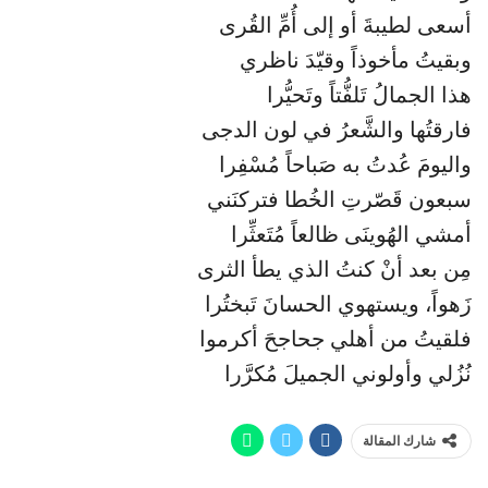
أسعى لطيبةَ أو إلى أُمِّ القُرى
وبقيتُ مأخوذاً وقيّدَ ناظري
هذا الجمالُ تَلفُّتاً وتَحيُّرا
فارقتُها والشَّعرُ في لون الدجى
واليومَ عُدتُ به صَباحاً مُسْفِرا
سبعون قَصّرتِ الخُطا فتركنَني
أمشي الهُوينَى ظالعاً مُتَعثِّرا
مِن بعد أنْ كنتُ الذي يطأ الثرى
زَهواً، ويستهوي الحسانَ تَبختُرا
فلقيتُ من أهلي جحاجحَ أكرموا
نُزُلي وأولوني الجميلَ مُكرَّرا
شارك المقالة