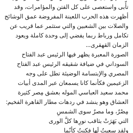
تأّبى واستعصى على كل الفتن والمؤامرات، وقد
أظهرت هذه الحرب اللعينة المفروضة عمق الوشائج
والصلات بين الشعبين والتي ستثمر عما قريب عن
تكامل ورباط ربما يفضي إلى وحدة كاملة ويعود
الزمان القهقرى…
الصورة المعبرة يظهر فيها الرئيس عبد الفتاح
السوداني في ضيافة شقيقه الرئيس عبد الفتاح
المصري والإبتسامة الوضيئة تطل على وجه
الزعيمين فكأنما كانا يسمعان عبر المدى أبيات
محمد سعيد العباسي الموله بعشق مِصر كثيرة
العشاق وهو ينشد في ردهات مطار القاهرة الفخيم:
مِصْرٌ، وما مصرٌ سوى الشمسِ
التي بَهَرَتْ بثاقب نورِها كلَّ الورى
ولقد سعيتُ لَها فكنتُ كأنّما