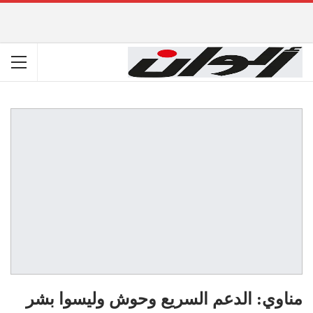
مناوي: الدعم السريع وحوش وليسوا بشر