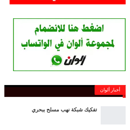
أخبار ألوان
تفكيك شبكة نهب مسلح ببحري