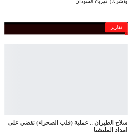
و(شرك) كهرباء السودان
تقارير
سلاح الطيران .. عملية (قلب الصحراء) تقضي على
إمداد المليشيا