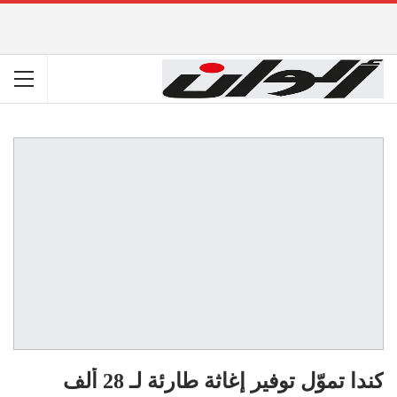
كندا تموّل توفير إغاثة طارئة لـ 28 ألف