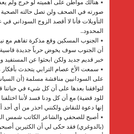
٭ هنالك مواطن على أهميته لو خرج ولم يعد 
صورته في الصحف ولن تصل حالته الصحية لل
التأويلات فأنا لا أقصد الزوج السوداني في
المحدود..
٭ الجنوب المسكين وقع مذكرة تفاهم مع نيرو
أن الجنوب سوف يخوض حرباً جديدة قاسية وض
خبر قديم جديد ولكن ابحثوا عن المستفيد و
٭ سمعت الأخ عصام الترابي يتحدث بأفكار ر
على السودانيين مناقشة مسلمة (أن السياسة
لتوافقنا بعدها على أن كل شيء في حياتنا ق
للود قضية) مع أن كل ودنا فسد لأننا اختلفنا
إنها دعوة للنقاش ولكنني احذر من أي أحد
٭ أصبح للصحفي والشاعر الكاتب شمس الد
(بالدوغري) فقد حكى لي أن الكثيرين أصبحو