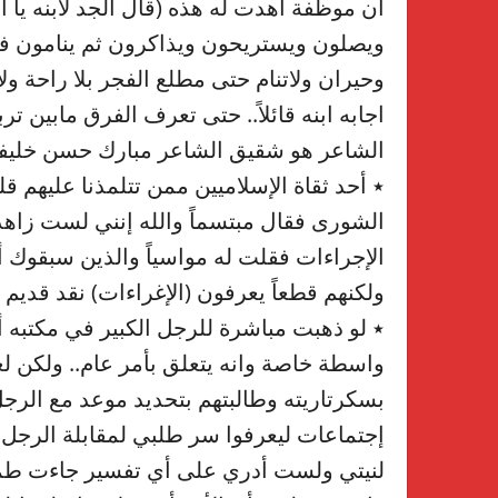
أن موظفة أهدت له هذه (قال الجد لابنه يا أخ
ويصلون ويستريحون ويذاكرون ثم ينامون في 
وحيران ولاتنام حتى مطلع الفجر بلا راحة ول
اجابه ابنه قائلاً.. حتى تعرف الفرق مابين تر
الشاعر هو شقيق الشاعر مبارك حسن خليف
٭ أحد ثقاة الإسلاميين ممن تتلمذنا عليهم 
الشورى فقال مبتسماً والله إنني لست زاهد
الإجراءات فقلت له مواسياً والذين سبقوك أيض
ولكنهم قطعاً يعرفون (الإغراءات) نقد قديم ج
٭ لو ذهبت مباشرة للرجل الكبير في مكتبه أ
واسطة خاصة وانه يتعلق بأمر عام.. ولكن ل
بسكرتاريته وطالبتهم بتحديد موعد مع الرجل
إجتماعات ليعرفوا سر طلبي لمقابلة الرجل (
لنيتي ولست أدري على أي تفسير جاءت طمأني