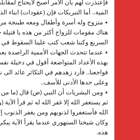
فإعتذرت لهم بأن الأمر أصبح لايحتاج لمقابل
المية.. أما التبريكات فإن (عقودات) ابناء ال
٭ متزوج وله أسرة وأطفال ومعه طبنجة مرخ
هناك مقومات للزواج أكثر من هذه يا قتيلة جا
السريع وكننا شعب كتب علينا السقوط في 
٭ عندما تتحدث الجهات الأممية الراصدة بعد
بهذه الأعداد المتواضعة أقول في دخيلة نفس
فواجعنا.. فأرد زهدهم في التكاثر عائد الى 
وعلى حدها الأدنى للأسف..
٭ ومن البشريات أن النبي (ص) قال (ما من ر
ثم يستغفر الله إلا غفر الله له ثم قرأ الآية
الله فأستغفروا لذنوبهم ومن يغفر الذنوب إل
وكان شيخنا السنهوري عندما يقرأ الآية يبك
هذه.