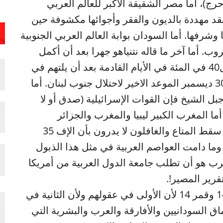
رج)، أما مصر الشقيقة الأكبر للعالم العربي
د مهددة بالديون والفقر وأجوائها مكشوفة حين
فها. أما السودان بوابة العالم العربي الجنوبية
ب. أما آخر ما قاله نتنياهو جهرا بعد أن أكمل
احتلال 60 في المئة من غزة فإنه سيكمل ال40 في المئة في الأيام القادمة بعد أن يلتهم في
تلذذ بسكويت المبادرة الأمريكية. وقد حدد 30 ديسمبر الموعد الاخير لاحتلال جنوب لبنان. أما
جبل الشيخ فإن القوات الإسرائيلية (صدق أو لا
 الثورة. أما المغرب الكبير ليبيا والمغرب والجزائر
وموريتانيا وتونس فما زالوا يتصارعون على سقط المتاع والغافلون لا يدرون بأن الإف 35
وما دامت العواصم العربية في مثل هذا الذبول
رب هو أن تطلب جامعة الدول العربية من أمريكا
قرير المصير!.
٭ إثنان لن يتنازل عنهما السودانيون الميل 14 وقمر 14 لأن الأولى في عقولهم ولأن الثانية في
ق السودانيين والأفارقة والعرب والبشرية التي