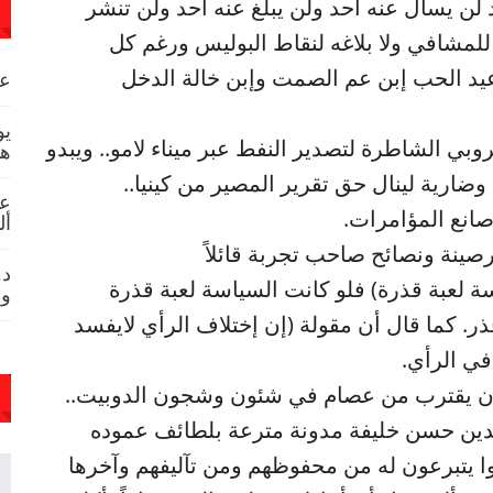
لن يسأل عنه أحد ولن يبلغ عنه أحد ولن تنشر
مشافي ولا بلاغه لنقاط البوليس ورغم كل
 عيد الحب إبن عم الصمت وإبن خالة الدخل
عص
يو
بي الشاطرة لتصدير النفط عبر ميناء لامو.. ويبدو
هد
ارية لينال حق تقرير المصير من كينيا..
عا
صانع المؤامرات.
أل
صينة ونصائح صاحب تجربة قائلاً
د.
 لعبة قذرة) فلو كانت السياسة لعبة قذرة
وم
ذر. كما قال أن مقولة (إن إختلاف الرأي لايفسد
 في الرأي.
 أن يقترب من عصام في شئون وشجون الدوبيت..
ين حسن خليفة مدونة مترعة بلطائف عموده
ا يتبرعون له من محفوظهم ومن تآليفهم وآخرها