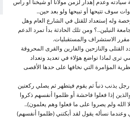
ة سيادته وعدم إهدار لزمن مولانا أو شيخنا أو رأس
ذوات سوف تتيحها أو تبيحها ولو بعد حين..
صة وله إستعداد للقتل في الشارع العام وهل
معة النيلين..؟ ومن تلك الحادثة بدأ تمرد الدعم
مقرر الاستشراف والمستقبليات.
د القتلى والنازحين والفارين والقرى المحروقة
ي ترى لماذا تواضع هؤلاء في تعديد وتعداد
نظرية المؤامرة التي نخافها على حدها الأقصى
جل يذنب ذنباً ثم يقوم فيتطهر ثم يصلي ركعتين
 (والذين إذا فعلوا فاحشة أو ظلموا أنفسهم ذكروا
ا الله ولم يصروا على ما فعلوا وهم يعلمون)..
ي وعندما نسأله يقول لقد أبكتني (ظلموا أنفسهم)