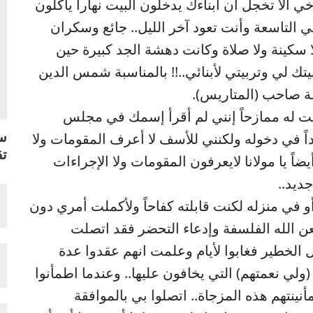
ي ألا تخجل أن أبناءك يدخلون البيت نهاراً يأكلون
التاسعة وأنت تعود آخر الليل.. جائع وسكران
ا سكينة ولا صلاة وكانت دهشة الجد كبيرة حين
بيتك لي وتربيتي لأبنائي..!! بالمناسبة شمس الدين
ة صاحب (المتاريس).
قلت له ممازحاً إنني لم أقرأ إسمك في مجلس
سل
اً في دخوله ولكنني للأسف لا أعرف المقومات ولا
تق
اً يا مولانا لايعرفون المقومات ولا الإجراءات
ديد..
و في منزله لكنت قابلته كفاحاً ولأكملت أمري دون
عن الله الفلسفة وإدعاء التحضر فقد اتصلت
 الخطير فغابوا لأيام وعلمت انهم عقدوا عدة
ولي نعمتهم) التي يخافون عليها.. وعندما اطمأنوا
نتهم هذه المزجاة.. اتصلوا بي بالموافقة