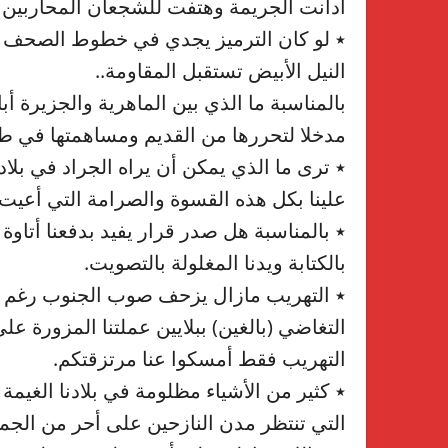
أدانت الجريمة وهتفت للشجعان المحاربين 
٭ لو كان الترميز يجدي في خطوط الصحف لقل
النيل الأبيض تستقبل المقاومة..
بالمناسبة ما الذي بين الماهرية والجزيرة أ
مدخلا لتحررها من القديم ومساهمتها في طرد
٭ ترى ما الذي يمكن أن يراه الجراد في بل
علينا بكل هذه القسوة والصرامة التي أعيت
٭ بالمناسبة هل صدر قرار يفيد بدفعنا أتاوة 
بالكتابة ويدنا المغلولة بالتصويت.
٭ التهريب مازال يزحف صوب الجنوب رغم كل 
التغاضي (بالغين) ببلايين عملتنا المزورة عل
التهريب فقط أمسكوا عنا مرتزقتكم.
٭ كثير من الأشياء مظلومة في بلادنا الغيمة 
التي تنتظر مدن النازحين على أحر من الجمر