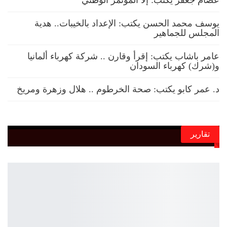
عصام جعفر يكتب: إلا المؤتمر الوطني
يوسف محمد الحسن يكتب: الإعداد بالخيبات.. هدية
المجلس للجماهير
عامر باشاب يكتب: إقرأ وقارن .. شركة كهرباء ألمانيا
و(شرك) كهرباء السودان
د. عمر كابو يكتب: صحة الخرطوم .. هلال وزهرة ومريخ
تقارير