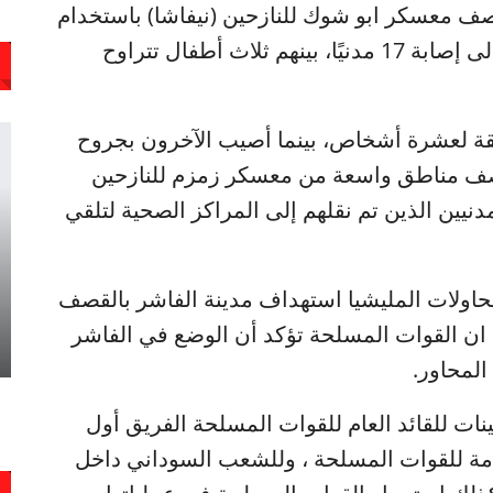
ف معسكر ابو شوك للنازحين (نيفاشا) باستخدام
مدفعية الهاون من عيار 120 ملم، مما أدى إلى إصابة 17 مدنيًا، بينهم ثلاث أطفال تتراوح
قة لعشرة أشخاص، بينما أصيب الآخرون بجروح
صف مناطق واسعة من معسكر زمزم للنازحين
نيين الذين تم نقلهم إلى المراكز الصحية لتلقي
اولات المليشيا استهداف مدينة الفاشر بالقصف
ان القوات المسلحة تؤكد أن الوضع في الفاشر
المحاور.
ات للقائد العام للقوات المسلحة الفريق أول
لعامة للقوات المسلحة ، وللشعب السوداني داخل