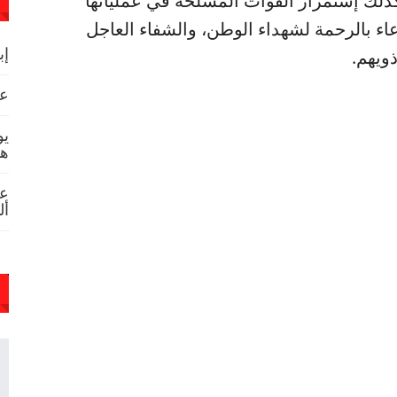
كذلك إستمرار القوات المسلحة في عملياتها
عاء بالرحمة لشهداء الوطن، والشفاء العاجل
ويهم.
إب
عص
يو
هد
عا
أل