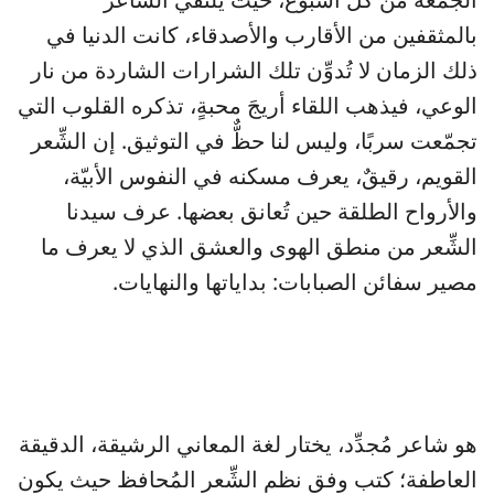
بالمثقفين من الأقارب والأصدقاء، كانت الدنيا في
ذلك الزمان لا تُدوِّن تلك الشرارات الشاردة من نار
الوعي، فيذهب اللقاء أريجَ محبةٍ، تذكره القلوب التي
تجمّعت سربًا، وليس لنا حظٌّ في التوثيق. إن الشِّعر
القويم، رقيقٌ، يعرف مسكنه في النفوس الأبيّة،
والأرواح الطلقة حين تُعانق بعضها. عرف سيدنا
الشِّعر من منطق الهوى والعشق الذي لا يعرف ما
مصير سفائن الصبابات: بداياتها والنهايات.
هو شاعر مُجدِّد، يختار لغة المعاني الرشيقة، الدقيقة
العاطفة؛ كتب وفق نظم الشِّعر المُحافظ حيث يكون