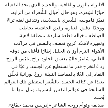
الالتزام بالوزن والقافية، والجديد الذي يتخذ التفعيلة
خيارًا لشِعره، وهو حال أجيال الشُّعراء من أترابه.
تميّز قاموسه الشِّعري بالسلاسة، وتتدفق لغته ثراءً
ووجدًا. دقيق العبارة، رقيق الحاشية، يخاطب
العواطف. خياله قطعة شاردة، منطلقة لاهية.
وتعبيره لاهبٌ، كريحٍ تعصف بالنفس في مراكب
الأهواء. التزم أوزان الخليل إطارًا فأغناه من ذوقه
العالي. شاعرٌ حالمٌ يعشق الخلود. راح يتلبّس الروح
رداءً لتخرج قدر ما تستطيع عن الجسد، راغبًا في
النفاذ إلى العُلا بالمقاصد النبيلة، روحٌ نورانيةٌ تُحلّق
بعيدًا عن كثافة الجسد. بالشِّعر استنطق تلك العوالم
السابحة في عوالم النفس البشرية، ونال منها ما
يُحب.
صديقه وتوأم روحه الشاعر «إدريس محمد جمّاع».