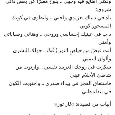
ولكني أُطالِع فيه وجهي .. يلوح مُعبّرًا عن بعض ذاتي
شروق:
تاه في دنياك تغريدي ولحني .. وانطوى في كونك
المسحور كوني
ذاب في عينيك إحساسي وروحي .. وهنائي وصباباتي
وأمني
أنت فيضٌ من حياضِ النور زُفّتْ .. حولك البشرى
وألوان التمني
سَكِرتْ في روحك العربيد نفسي .. وارتوت من
شاطئ الأحلام عيني
فاستفاق الفجر في بيداء صدري .. واحتويت الكون
في بيداء ظني
أبيات من قصيدة: «غار ثور»: