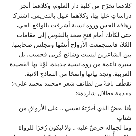
كلاهما تخرّج من كلية دار العلوم، وكلاهما أنجز
دراساتٍ عليا بها، وكلاهما عمِل بالتدريس. اشتركا
رهافة الحس ورومانسية أشرقت بالواقع الحي،
حتى لكأنك أمام فتحٍ صعد بالنفوس إلى مقامات
العُلا، فاستجمعت الأرواح أُنسّها ومجلس صحابتها.
بين الشاعرين ليست وشائج قُربى فحسب، بل
سيرة ناعمة من رومانسية جديدة، لوّنا بها القصيدة
العربية. وتجد بيانها واضحًا من النماذج الآتية.
نقطُف باقةً من لطائف شعر «محمد محمد علي»:
مقدمة «ظلال شاردة»:
هُنا بعضُ الذي أجرّتهُ نفسي .. على الأرواقِ من
شتاتٍ
وما لجماله حرصٌ عليه .. ولا ليكون زُخرًا للرواة