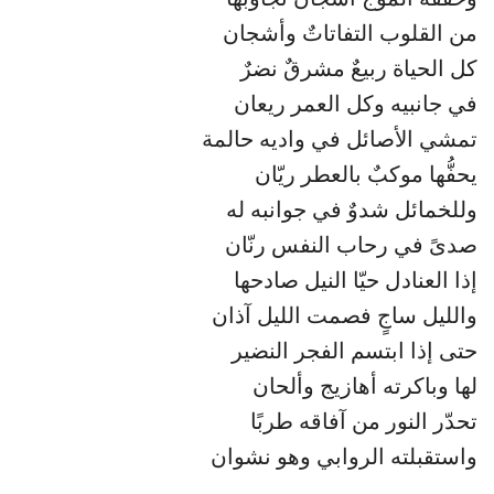
من القلوب التفاتاتٌ وأشجان
كل الحياة ربيعٌ مشرقٌ نضرٌ
في جانبيه وكل العمر ريعان
تمشي الأصائل في واديه حالمة
يحفُّها موكبٌ بالعطر ريّان
وللخمائل شدوٌ في جوانبه له
صدىً في رحاب النفس رنّان
إذا العنادل حيّا النيل صادحها
والليل ساجٍ فصمت الليل آذان
حتى إذا ابتسم الفجر النضير
لها وباكرته أهازيج وألحان
تحدّر النور من آفاقه طربًا
واستقبلته الروابي وهو نشوان