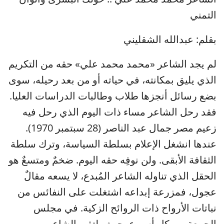
التمني
بقلم: عبدالله الشقليني
لم يجد الشاعر «محمد محمد علي» حقه من التكريم
الذي يليق بمكانته، في حياته أو من بعد رحيله، سوى
بضع رسائل أنجزها طلاب وطالبات الدراسات العليا.
فقد رحل الشاعر مساء ذات اليوم الذي رحل فيه
زعيم مصر جمال عبد الناصر (28 سبتمبر 1970).
عندها انشغل الإعلام بسلطة السياسة، وترك سلطة
الثقافة الأبقى. ولن نوفِه حقه اليوم. ضخمٌ ومتسعٌ هو
الحقل الذي تناوله الشاعر المُبدع، لا يسعه مقالٌ
عجول، فمزرعة إبداعه اشتغلت على النفائس من
نباتات الأرواح ذات الروائح الزكية. في مجلس
الجمعة من كل أسبوع، حيث يلتقي الشاعر