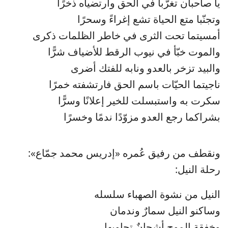
يا صاحبان تغرّبا في الحق وارتضياه ذخرًا
وتجنّبا متع الحياة تشع إغراءً وسحرًا
أمسيتما تحت الثرى في خاطر الظلمات ذكرى
والموت خبّأ في نيوب الرقط للأضياف شرًّا
والبيد تزخر بالعدو ونابه للفتك أضرى
ناجيتما الحيّات باسم الحق فارتشفته خمرًا
سكرت به واستبسلت للخير إعلانًا وسرًّا
بشراكما رجع العدو مزوّدًا ندمًا وخسرًا
ونقطف من رفيق عُمره «إدريس محمد جمّاع»:
رحلة النيل:
النيل من نشوة الصهباء سلسله
وساكنو النيل سمارٌ وندمان
وخفقة الموج أشجانٌ تجاوبها