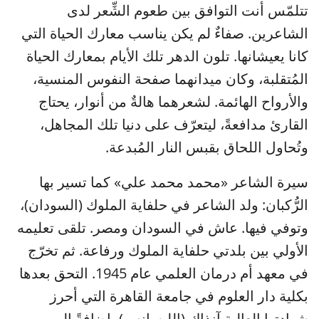
تتلمّس أنت التوافق بين طعوم الشِّعر لدى
الشاعرين. صفاءٌ لم يكن يناسب معارك الحياة التي
كانا يعيشانها. تلون الدهر تلك الأيام بمعارك الحياة
المُتقلبة، وكان ميدانهما صفحة النفوس المنسية،
والأرواح الهائمة. لشعرهما هالةٌ من أنوار، يحتاج
القارئ مدافعةً، ليتعرّف على دنيا تلك المجاهل،
وتُحاول اللحاق بقبس النار المُبدعة.
سيرة الشاعر «محمد محمد علي» كما تسير بها
الرُّكبان: ولد الشاعر في حلفاية الملوك (السودان)،
وتوفي فيها. عاش في السودان ومصر. تلقى تعليمه
الأولي بين بلدتي حلفاية الملوك ورفاعة. ثم تخرّج
في معهد أم درمان العلمي عام 1945. التحق بعدها
بكلية دار العلوم في جامعة القاهرة التي أحرز
شهادتها العالية آنذاك (الليسانس)، إضافةً إلى