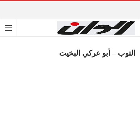
التوب – أبو عركي البخيت