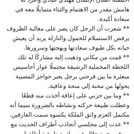
هامش مقدر من الاهتمام والثناء متمايلًا معه في
سعادة أكيدة.
** شعرت أن الرجل كان يصر على مغالبة الظروف
يرفض الاستسلام للخمول والنازلة يريد أن يعيش
حياته بكل طيوف سعادتها وبهجتها وسرورها.
** قمت من مكاني وذهبت إليه مشاركًا له تلك
اللحظة المخملية الرشيقة محتملًا عوار أحاسيس
مبعثرة ما بين فرحتي برجل يعبر حواجز المصيبة
يحولها من محنة إلى منحة وعافية.
** وما بين حزني على إعاقة أخذت منه قطعًا
وعطلت طبيعة حركته ونشاطه بالضرورة سيما أنه
مكتمل العزم واثق الملكة يكسوه سمت العارفين.
** عدت إلى مجلسي أتجاذب أطراف الحديث مع
بروف محمد جلال عن مبادرة طوعية أطلقها