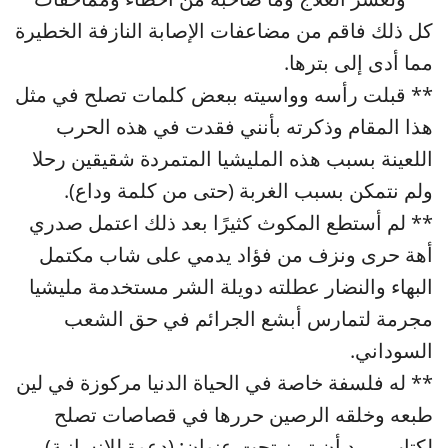
كل ذلك فاقم من مضاعفات الإصابة النازفة الخطيرة
مما أدى إلى بترها.
** قبلت رأسه وواسيته ببعض كلمات تصلح في مثل
هذا المقام وذكرته بأنني فقدت في هذه الحرب
اللعينة بسبب هذه المليشيا المتمردة شقيقين رحلا
ولم نتمكن بسبب الغربة (حتى من كلمة وداع).
** لم أستطع المكوث كثيرًا بعد ذلك اعتمل صدري
أهة حرى ونزف من فؤاد يدمي على شاب مكتمل
البهاء والنضار عطلته دويلة الشر مستخدمة مليشيا
مجرمة لتمارس أبشع الجرائم في حق الشعب
السوداني.
** له فلسفة خاصة في الحياة الدنيا مركوزة في لين
طبعه وخلقه الرصين حررها في قصاصات تصلح
لكتاب يريد أن تبرز تحت عنوان: (دعوة للإنسانية)