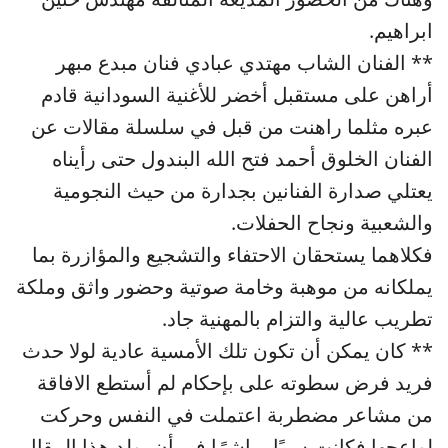
ابراهيم.
** الفنان الشاب مهتدي عبادي فنان مبدع مبهر
أراهن على مستقبل أخضر للأغنية السودانية قادم
عبره مثلما راهنت من قبل في سلسلة مقالات عن
الفنان الخلوق أحمد فتح الله البندول حتى رأيناه
يعتلي صدارة الفنانين بجدارة من حيث النجومية
والشعبية ونجاح الحفلات.
فكلاهما يستحقان الاحتفاء والتشجيع والمؤازرة بما
يملكانه من موهبة وخامة صوتية وحضور واثق وملكة
تطريب عالية والتزام بالمهنية جاد.
** كان يمكن أن تكون تلك الأمسية عادية لولا حدث
فريد فرض سطوته على بإحكام لم أستطع الافاقة
من مشاعر مضطربة اعتملت في النفس وحركت
لواعجها فكانت سببًا مباشرًا في أن يولد هذا المقال