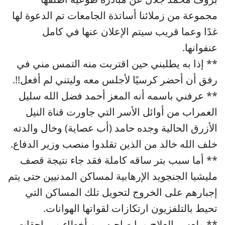
مجموعة من زملائنا أساتذة الجامعات تم الدعوة لها
غدًا وعما قريب سيتم الإعلان عنها في كامل
عنفوانها.
** إذا به يطلبني حين اقتربت منه التمس مني في
رفق أن أحضر كرسيًا لأجلس معه وليتني لم أفعل!!.
** عرفني باسمه أنه المعز أحمد فضل الله سليل
العمراب من أوائل الأسر التي جاورت قناة النيل
الأزرق الحالية وجده حامد (أب عصاية) وخال والدته
خلف الله خالد من الذين تقلدوا منصب وزير الدفاع.
** أما سبب بتر ساقه كاملة فقد جاء نتيجة قصف
مليشيا الجنجويد الإرهابية لمساكن المدنيين حتى يتم
إجبارهم على الخروج لتحويل تلك المساكن التي
تحيط بالتلفزيون ارتكازات لقواتها الهوانات.
** ولعسر العلاج وما صاحبه من أخطاء ومماحقات