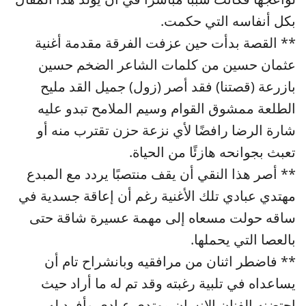
بكل أنفاسه التي حكمت.
** القصة بدأت حين عزفت الفرقة مقدمة أغنية
عثمان حسين من كلمات الشاعر الضخم حسين
بازرعة (قصتنا) فقد أصر (زول) جميل القد مليح
الطلعة ممشوق القوام وسيم الملامح تبدو عليه
شارة الرضا رافضًا لأي نزعة حزن تقترب منه أو
تعبث بجوانحه هازئًا من الحياة.
** أصر هذا النقي أن يقف منتصبًا يردد مع المبدع
مهتدي عبادي تلك الأغنية رغم أن إعاقة جسدية في
ساقه حولت مسعاه إلى مهمة عسيرة شاقة حتى
بالعصا التي يحملها.
** فاضطر اثنان من مرافقيه وبانشراح تام أن
يساعداه في تلبية رغبته وقد تم له ما أراد حيث
احتضنه الفنان الإنسان مهتدي عبادي وأفرد له