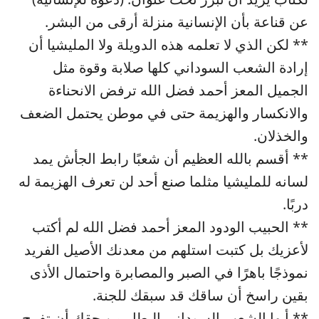
عن قناعة بأن الإنسانية منزلة أرقى من البشر.
** لكن الذي لا تعلمه هذه الدويلة ولا المليشيا أن
إرادة الشعب السوداني كلها صلابة وقوة مثل
الجميل المعز أحمد فضل الله ترفض الانحناءة
والانكسار والهزيمة حتى في موطن يحتمل الضعف
والخذلان.
** أقسم بالله العظيم أن شعبًا رابط الجأش يمد
لسانه للمليشيا مثلما صنع أحد لن تعرف الهزيمة له
دربًا.
** الحبيب الودود المعز أحمد فضل الله لم أكتب
لأعزيك بل كتبت استلهم من معدنك الأصيل الفريد
نموذجًا باهرًا في الصبر والمصابرة واحتمال الأذى
بقين راسخ أن ساقك قد سبقك للجنة.
** أيها الشعب السوداني البطل من حقك أن تفرح