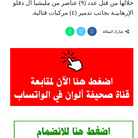
خلالها من قتل عدد (٩) عناصر من مليشيا آل دقلو
الإرهابيـة بجانب تدمير (٤) مركبات قتالية.
شارك المقالة