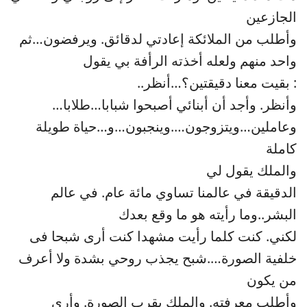
الجازعين
وأطلب من الملائكة إعادتي لدقائق. ويرفضون…ثم
واحد منهم ولعله أخذته الرأفة بي يقول
: بقيت معنا دقيقتين؟…أنظر..
وأنظر. وأجد أن أبنائي أصبحوا شبابا…طلابا…
وعاملين…ويتزوجون….وينجبون…و…حياة طويلة
كاملة
والملك يقول لي
الدقيقة في عالمنا تساوي مائة عام. في عالم
البشر..وما رأيته هو ما وقع بعدك
لكني. كنت كلما رأيت مشهدا كنت أرى شبحا فى
خلفية الصورة….شبح يجذب روحي بشدة ولا أعرف
من يكون
وأطلب معرفته. والملك يقرب الصورة. وأرى