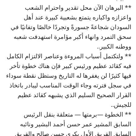
** البرهان الآن محل تقدير واحترام الشعب
واعزازه واكباره يتمتع بشعبية كبيرة عند أهل
السودان شجاعةً جسورةً وتجردًا خالصًا وتفانيًا في
سحق التمرد وانهاء أكبر مؤامرة استهدفت شعبه
ووطنه الكبير..
** ولتكتمل أسباب المروءة وعناصر الالتزام الكامل
فيه كقائد عظيم ورئيس كبير فإن هناك خطوة تأخر
فيها كثيرًا لن يغفرها له التاريخ وستظل نقطة سوداء
في سجل فترته وجاء الوقت المناسب ليبادر باتخاذ
القرار الصحيح السليم الذي يشبهه كقائد عظيم
للجيش..
** الخطوة —برمتها — متعلقة بنقل الرئيس
السابق المشير عمر حسن أحمد البشير ونائبه
السابق الفريق الأول بكري حسن صالح والفريق