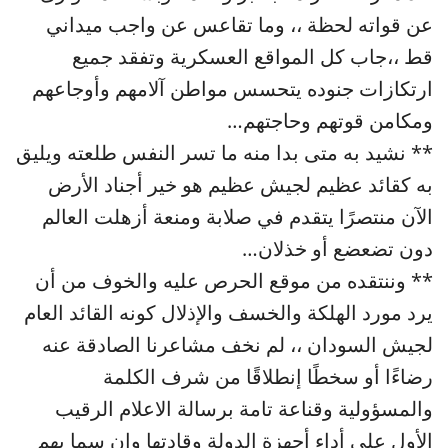
عن قواته لحظة ،، وما تقاعس عن واجب ميداني
قط ،،جاب كل المواقع العسكرية وتفقد جميع
ارتكازات جنوده يتحسس مواطن آلامهم وأوجاعهم
ومكامن قوتهم وحاجتهم…
** نشيد به متى بدا منه ما تسر النفس طلعته ويليق
به كقائد عظيم لجيش عظيم هو خير أجناد الأرض
الآن منتصرًا يتقدم في صلابة ومنعة أزهلت العالم
دون تضعضع أو خذلان…
** وننتقده من موقع الحرص عليه والخوف من أن
يرد مورد الهلكة والخسف والإذلال كونه القائد العام
لجيش السودان ،، لم نخف مشاعرنا الصادقة عنه
رضاءًا أو سخطًا إنطلاقًا من شرف الكلمة
والمسؤولية وقناعة تامة برسالة الاعلام الرقيب
الأول على أداء أجهزة الدولة وقادتها وإن سما بهم