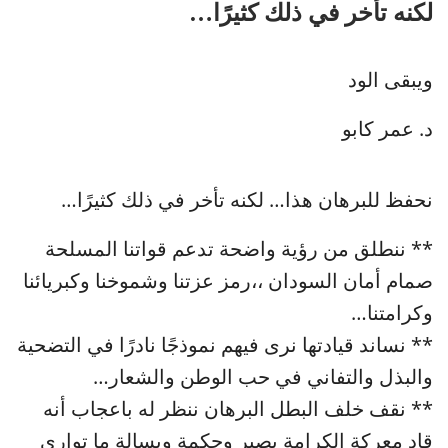
لكنه تأخر في ذلك كثيرًا…
ويبقى الود
د. عمر كابو
نحفظ للبرهان هذا… لكنه تأخر في ذلك كثيرًا…
** ننطلق من رؤية واضحة تدعم قواتنا المسلحة
صمام أمان السودان ،،رمز عزتنا وشموخنا وكبريائنا
وكرامتنا…
** نساند قيادتها نرى فيهم نموذجًا نادرًا في التضحية
والبذل والتفاني في حب الوطن والشعار…
** نقف خلف البطل البرهان ننظر له باعجاب أنه
قاد معركة الكرامة بصبر وحكمة وبسالة ما توارى