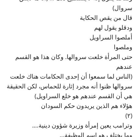
سروال)
قال من يقص الحكاية
ودقلو يقول لهم
أملصوا السراويل
وملصوا
حتى المرأة خلعت سروالها. وكان هذا هو القسم
عندهم
(الناس لما سمعوا أن إحدى الحكامات هناك خلعت
سروالها ظنوا أنه مجرد إثارة للحماس، لكن الحقيقة
هي أن القسم عندهم هو خلع السراويل)
هؤلاء هم الذين يريدون حكم السودان
(٢)
وترامب يعين إمرأة وزيرة شؤون دينية….
وما يختلف هو إسم الوظيفة…