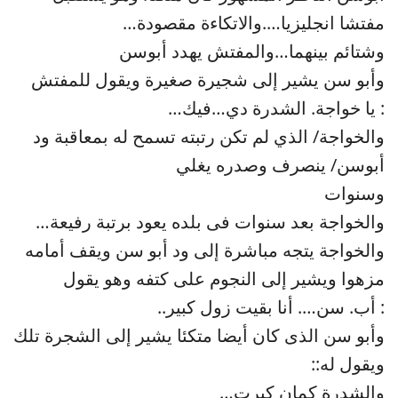
مفتشا انجليزيا….والاتكاءة مقصودة…
وشتائم بينهما…والمفتش يهدد أبوسن
وأبو سن يشير إلى شجيرة صغيرة ويقول للمفتش
: يا خواجة. الشدرة دي…فيك…
والخواجة/ الذي لم تكن رتبته تسمح له بمعاقبة ود
أبوسن/ ينصرف وصدره يغلي
وسنوات
والخواجة بعد سنوات فى بلده يعود برتبة رفيعة…
والخواجة يتجه مباشرة إلى ود أبو سن ويقف أمامه
مزهوا ويشير إلى النجوم على كتفه وهو يقول
: أب. سن…. أنا بقيت زول كبير..
وأبو سن الذى كان أيضا متكئا يشير إلى الشجرة تلك
ويقول له::
والشدرة كمان كبرت…