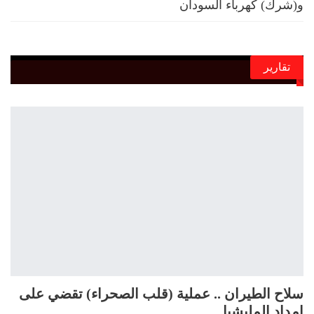
و(شرك) كهرباء السودان
تقارير
سلاح الطيران .. عملية (قلب الصحراء) تقضي على
إمداد المليشيا