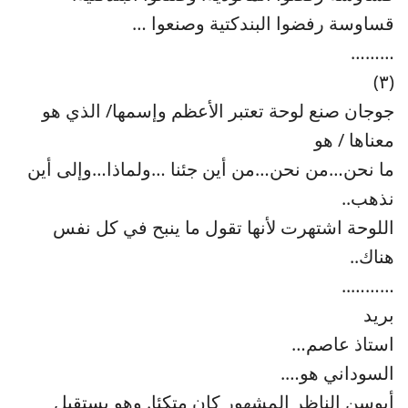
قساوسة رفضوا البندكتية وصنعوا …
………
(٣)
جوجان صنع لوحة تعتبر الأعظم وإسمها/ الذي هو
معناها / هو
ما نحن…من نحن…من أين جئنا …ولماذا…وإلى أين
نذهب..
اللوحة اشتهرت لأنها تقول ما ينبح في كل نفس
هناك..
………..
بريد
استاذ عاصم…
السوداني هو….
أبوسن الناظر المشهور كان متكئا. وهو يستقبل