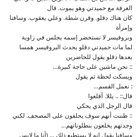
الغرفة مع حميدتي وهو يموت. قال
كان هناك دقلو. وقرن شطة. وعلي يعقوب. وسافنا
وإمرأة
وبروفيسر لا نستحضر إسمه يجلس في زاوية
لما مات حميدتي دقلو يحدث البروفيسر همسا
بعدها دقلو يقول للحاضرين
:: نحن ماشين على حاجة كبيرة…
ويسكت لحظة ثم يقول
: نعمل القسم…
قال:: .. يللا. أقلعوا
قال الرجل الذي يحكي
:: ظننت أنهم سوف يحلفون على المصحف. لكني
وجدتهم يخلعون بنطلوناتهم…
وسافنا يقول إنه لا يستطيع ذلك … (أنا ما لابس