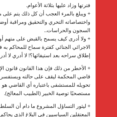
فترتها وزاد عليها بثلاثة الأعوام.
+ ويبلغ بالمرء العجب أن كل ذلك يتم على 
واختصاصاته التحري والتحقيق ومراقبة أوضا
السجون والحراسات..
+ ولا أدرى كيف يسمح بالقبض على متهم أو
الاجرائي الجنائي كفترة سماح للمحاكم به ف
إطلاق سراحه بعد استيفائها؟! لا أدري لا أد
قاضي المحكمة ليقف على حالته ويستفسره 
تحويله للمستشفى باعتباره أي القاضي هو ا
مستصحبًا توصية الخبير (الطبيب المعالج).
+ ليثور التساؤل المشروع ما دام أن الس
المعتقلين السياسيين في البلاغ الذي يحاكم ف