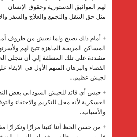
لهم المواثيق الدستورية وحقوق الإنسان
مثل حق التنقل والتجمع والعلاج والسفر والا
+ أمام ذلك يصبح ولما نعيش من ظروف أمني
المساكن المريحة الجاهزة تتيح لهم ولأسرته
مشددة على تلك المنطقة إلي أن تنجلى الحر
القضاء والبرهان المتهم الأول في الإبقاء ع
لجيش عظيم…
+ حبس أي قائد للجيش السوداني بغض النظر
العسكرية لأنه محل للتكريم والاحتفاء والتوق
والأسباب..
+ من حسن الحظ أننا كتبنا مرارًا وتكرارًا 
قانوني ومهني خالص وقد بادر الزميل الضخم 