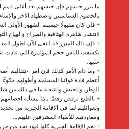
ما يبرر حبسهم فإن حبسهم يعد أعلى قمم ا
بالخصوم السياسيين واضطهاد الآخر والإساءة 
+ فإن كان مقبولًا حبسهم الشهور الأولى ال
لانتشار ظاهرة الهتافية والصراخ والهياج الث
+ فإن ذاك المبرر قد انتفى الآن لطول المدة 
تكشفت للناس حجم المؤامرة التي قادت للإط
عليها.
+ وما دام الأمر كذلك فإن أمر اعتقالهم أ
أعظم قادة قواتنا المسلحة وأطولهم مكوثًا 
للوطن وللجيش ولشعبه ما في ذلك من شك.
+ بالطبع نرفض رفضًا تامًا مسألة اخضاعهم إل
ولعوائلهم لما في الإقامة الجبرية من تحديد
ومعاودتهم للأطباء المشرفين عليهم…
+ نعم الإقامة الجبرية كلها قيود تحد من حر