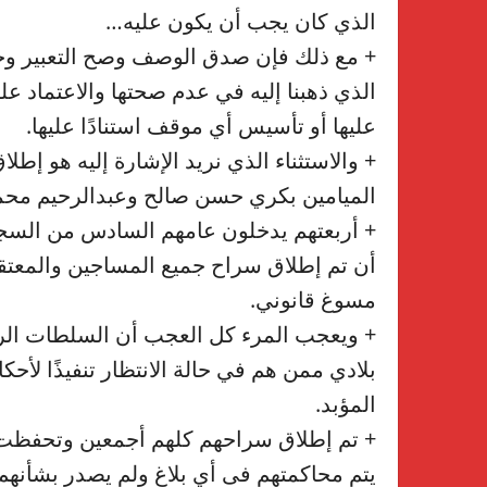
الذي كان يجب أن يكون عليه…
+ مع ذلك فإن صدق الوصف وصح التعبير وجا
الذي ذهبنا إليه في عدم صحتها والاعتماد عل
عليها أو تأسيس أي موقف استنادًا عليها.
+ والاستثناء الذي نريد الإشارة إليه هو إط
الميامين بكري حسن صالح وعبدالرحيم مح
+ أربعتهم يدخلون عامهم السادس من السجن
أن تم إطلاق سراح جميع المساجين والمعتقل
مسوغ قانوني.
+ ويعجب المرء كل العجب أن السلطات الر
بلادي ممن هم في حالة الانتظار تنفيذًا لأح
المؤبد.
+ تم إطلاق سراحهم كلهم أجمعين وتحفظت ا
يتم محاكمتهم فى أي بلاغ ولم يصدر بشأنهم