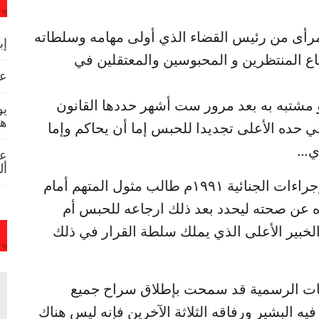
مرأى من رئيس القضاء الذي أولى مهامه وسلطاته
إب
ع المنتظرين و المحبوسين والمعتقلين في
عص
 مشتبه به بعد مرور ست أشهر حددها القانون
يو
هد
ي حده الأعلى تجديدا للحبس إما أن يحاكم وإما
ري…
عا
أل
+ الأخطر من ذلك فإن هذا القانون قانون الإجراءات الجنائية ١٩٩١م طالب مثول المتهم أمام
عن صحته ليحدد بعد ذلك ارجاعه للحبس أم
لخبير الأعلى الذي يملك سلطة القرار في ذلك
لطات الرسمية قد سمحت بإطلاق سراح جميع
يه البشير ورفاقه الثلاثة الآخرين فإنه ليس هناك