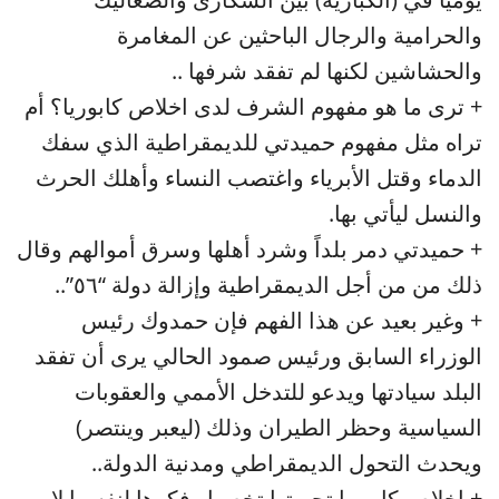
والحرامية والرجال الباحثين عن المغامرة
والحشاشين لكنها لم تفقد شرفها ..
+ ترى ما هو مفهوم الشرف لدى اخلاص كابوريا؟ أم
تراه مثل مفهوم حميدتي للديمقراطية الذي سفك
الدماء وقتل الأبرياء واغتصب النساء وأهلك الحرث
والنسل ليأتي بها.
+ حميدتي دمر بلداً وشرد أهلها وسرق أموالهم وقال
ذلك من من أجل الديمقراطية وإزالة دولة “٥٦”..
+ وغير بعيد عن هذا الفهم فإن حمدوك رئيس
الوزراء السابق ورئيس صمود الحالي يرى أن تفقد
البلد سيادتها ويدعو للتدخل الأممي والعقوبات
السياسية وحظر الطيران وذلك (ليعبر وينتصر)
ويحدث التحول الديمقراطي ومدنية الدولة..
+ اخلاص كابوريا تجربتها تخصها وفكرها لنفسها لا