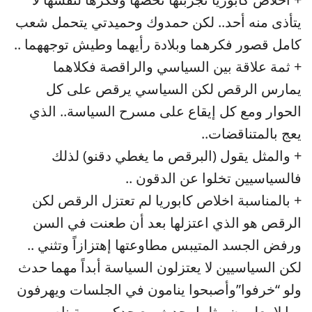
يتأذى منه أحد.. لكن حمدوك وحميدتي يتحمل شعب
كامل قصور فكرهما وبلادة رأيهما وطيش توجههما ..
+ ثمة علاقة بين السياسي والراقصة فكلاهما
يمارس الرقص لكن السياسي يرقص على كل
الحوار ومع كل إيقاع على مسرح السياسة.. الذي
يعج بالمتناقضات..
+ والمثل يقول (البرقص ما يغطي دقنو) لذلك
فالسياسيين تخلوا عن الدقون ..
+ بالمناسبة اخلاص كابوريا لم تعتزل الرقص لكن
الرقص هو الذي اعتزلها بعد أن طعنت في السن
ورفض الجسد المتيبس مطاوعتها إهتزازاً وتثني ..
لكن السياسيين لا يعتزلون السياسة أبداً مهما حدث
ولو “خرفوا”وأصبحوا ينامون في الجلسات ويهرفون
بما لا يعلمون مثلما يحدث مع جدكم برمة ناصر ..