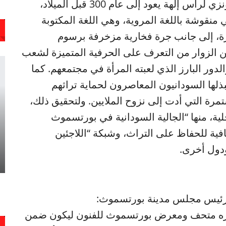
ومن بين القطع الأثرية المعروضة تمثال برونزي لرأس إلهة يعود إلى عام 300 قبل الميلاد،
 منقوشة باللغة المروية، وهي اللغة المكتوبة
رة، إلى جانب جرة فخارية مزخرفة برسوم
ن الزوار من التعرف على الحرفية المتميزة لشعب
لدور البارز الذي لعبته المرأة في مجتمعهم. كما
لها السودانيون المعاصرون لحماية تراثهم
مرة التي أدت إلى نزوح الملايين. ولتحقيق ذلك،
، منها “الجالية السودانية في بورتسموث
افية للحفاظ على التراث، وشبكة “اللاجئين
ودول أخرى.
 رئيس مجلس مدينة بورتسموث:
تياره متحف ومعرض بورتسموث للفنون ليكون ضمن