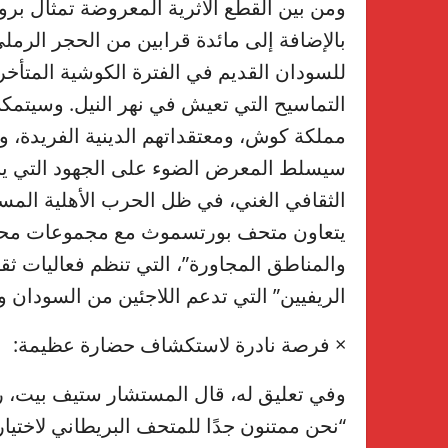
بالإضافة إلى مائدة قرابين من الحجر الرملي
للسودان القديم في الفترة الكوشية المتأخ
التماسيح التي تعيش في نهر النيل. وسيتمك
مملكة كوش، ومعتقداتهم الدينية الفريدة، وا
سيسلط المعرض الضوء على الجهود التي يبذ
الثقافي الغني، في ظل الحرب الأهلية المست
يتعاون متحف بورتسموث مع مجموعات محلية
والمناطق المجاورة”، التي تنظم فعاليات ثق
الريفيين” التي تدعم اللاجئين من السودان 
× فرصة نادرة لاستكشاف حضارة عظيمة:
وفي تعليق له، قال المستشار ستيف بيت،
“نحن ممتنون جدًا للمتحف البريطاني لاخ