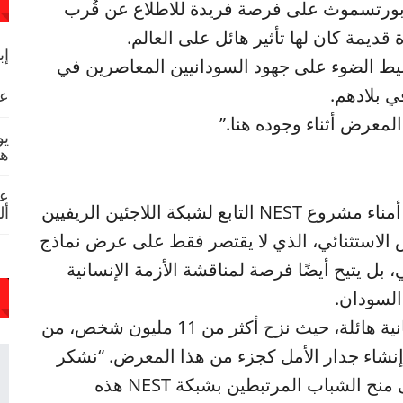
بورتسموث على فرصة فريدة للاطلاع عن قُرب
يمة كان لها تأثير هائل على العالم.
إب
ليط الضوء على جهود السودانيين المعاصرين في
 بلادهم.
عص
المعرض أثناء وجوده هنا.”
يو
هد
عا
من جانبها، قالت: إميلي موت، عضو مجلس أمناء مشروع NEST التابع لشبكة اللاجئين الريفيين
أل
 الاستثنائي، الذي لا يقتصر فقط على عرض نماذج
 بل يتيح أيضًا فرصة لمناقشة الأزمة الإنسانية
السودان.
“لقد أدى هذا النزاع المنسي إلى كارثة إنسانية هائلة، حيث نزح أكثر من 11 مليون شخص، من
 إنشاء جدار الأمل كجزء من هذا المعرض. “نشكر
المتحف البريطاني ومتحف بورتسموث على منح الشباب المرتبطين بشبكة NEST هذه