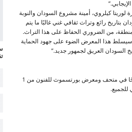
لإيجابي.”
رة لوريتا كيلروي، أمينة مشروع السودان والنوبة
 بتاريخ رائع وتراث ثقافي غني غالبًا ما يتم
لمنطقة، من الضروري الحفاظ على هذا التراث.
، سيسلط هذا المعرض الضوء على جهود الحماية
سل
خ السودان العريق لجمهور جديد.”
تق
“السودان القديم: تراث متجدد” سيكون متاحًا في متحف ومعرض بورتسموث للفنون من 1