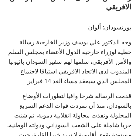
اﻻفريقي
بورتسودان: ألوان
وجه الدكتور علي يوسف وزير الخارجية رسالة
خطية لوزراء خارجية الدول الأعضاء بمجلس السلم
والأمن الأفريقي، سلمها لهم سفير السودان باثيوبيا
المندوب لدى الاتحاد الافريقي استباقا لاجتماع
المجلس الذي سيعقد مساء الغد 14 فبراير
قدمت الرسالة شرحا وافيا لتطورات الأوضاع
بالسودان، منذ أن تمردت قوات الدعم السريع
المحلولة ونفذت محاولة انقلابية دموية، ثم شنت
حربا شاملة على الشعب السوداني ودولته الوطنية،
مسنودة بقوى أقليمية لا تريد خيرا للقارة، حيث