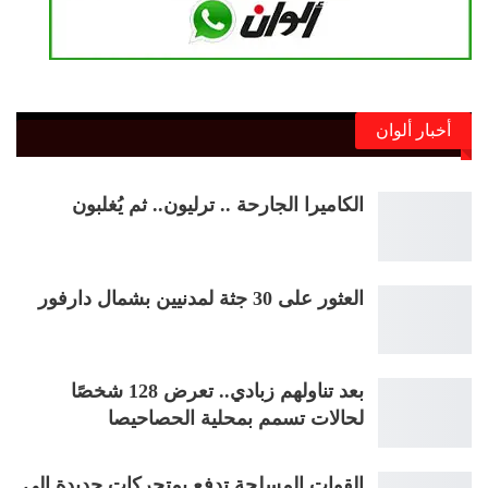
أخبار ألوان
الكاميرا الجارحة .. ترليون.. ثم يُغلبون
العثور على 30 جثة لمدنيين بشمال دارفور
بعد تناولهم زبادي.. تعرض 128 شخصًا
لحالات تسمم بمحلية الحصاحيصا
القوات المسلحة تدفع بمتحركات جديدة إلى