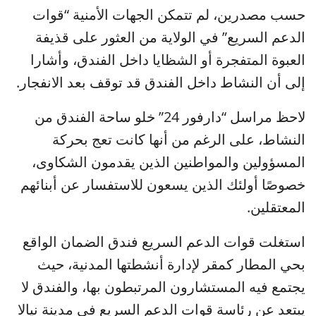
حسب مصدرين، لم تتمكن الجهات الأمنية “قوات
الدعم السريع” في الولاية من العثور على قذيفة
العبوة المتفجرة أو الشظايا داخل الفندق، وأشارا
إلى أن النشاط داخل الفندق قد توقف بعد الانفجار.
لاحظ مراسل “دارفور 24” خلو ساحة الفندق من
النشاط، على الرغم من أنها كانت تعج بحركة
المسؤولين والمواطنين الذين يقدمون الشكاوى،
خصوصًا أولئك الذين يسعون للاستفسار عن أبنائهم
المعتقلين.
استغلت قوات الدعم السريع فندق الضمان الواقع
بحي المطار كمقر لإدارة أنشطتها المدنية، حيث
يجتمع فيه المستشارون المرتبطون بها، والفندق لا
يبتعد عن رئاسة قوات الدعم السريع في مدينة نيالا