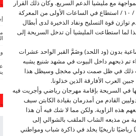
ين من المواجهة مع مليشيا الدعم السريع. وكان ذلك القرار
يوم ٢٣/ ١٠/ ٢٠٢٤م وتمت المواجهة يوم ٢٥ / ١٠ / استطاع في الساعات الأولى من المعركة
إب
ليشي غير أن عدم توازن قوة التسليح ونفاد الذخيرة لدى أبطال
هذا لما استطاعت المليشيا أن تدخل السريحة إلى
مح
ال
عية بدون (ود اللحد) وضَمَّ القبر الواحد عشرات
ود
اء تم ذبحهم داخل البيوت في مشهد شنيع يشبه
عا
دث ذلك في ظل صمت دولي مخجل وسيظل هذا
ين
بين العرب الأفارقة الذين خذلونا.
ها في السريحة بإقامة مهرجان رياضي وأجريت فيه
وليين القادم من أمدرمان بقيادة الكابتن سيف
م هذه الزاوية. ولكن مما لا شك فيه أن هذا
نية من مذيعه الشاب الملقب بالشوالي إلى
رياضيًا تاريخيًا يخلد في ذاكرة شباب ومواطني