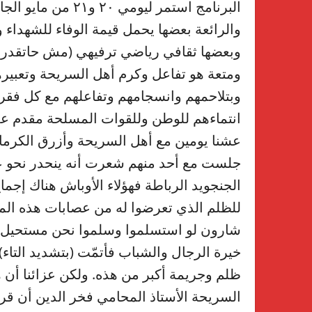
البرنامج استمر ليوم
والرائعة بعضها يحمل قيمة الوفاء للشهداء
وبعضها ثقافي رياضي ترفيهي (مش حاتقدر 
ومتعة هو تفاعل وكرم أهل السريحة وتعبيرهم
وبتلاحمهم وانسجامهم وتفاعلهم مع كل فقرات
انتماءهم للوطن وللقوات المسلحة مقدم عل
عشنا يومين مع أهل السريحة وأزرق الكرماء 
جلست مع أحد منهم شعرت أنه ينحدر نحو عنص
الجنجويد الرباطة فهؤلاء الأوباش هناك إج
للظلم الذي تعرضوا له من عصابات هذه الم
شارون لو استسلموا وسلموا نحن مستحيل نخ
خيرة الرجال والشباب فأتمّت (بتشديد التاء
ظلم وجريمة أكبر من هذه. ولكن عزائنا أن هؤل
السريحة الأستاذ المحامي فخر الدين أن قر