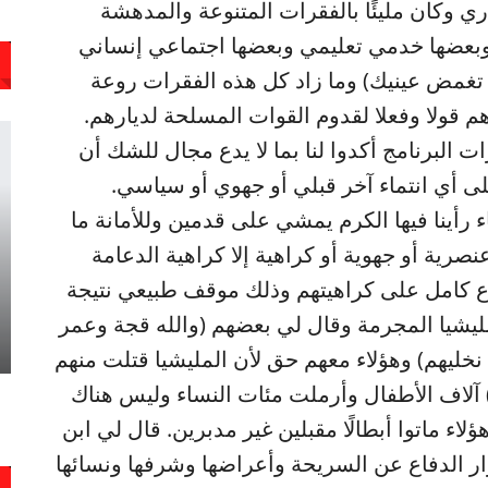
ي ٢٠ و٢١ من مايو الجاري وكان مليئًا بالفقرات المتنوعة والمدهشة
 وبعضها خدمي تعليمي وبعضها اجتماعي إنساني
تغمض عينيك) وما زاد كل هذه الفقرات روعة
 قولا وفعلا لقدوم القوات المسلحة لديارهم.
 البرنامج أكدوا لنا بما لا يدع مجال للشك أن
ى أي انتماء آخر قبلي أو جهوي أو سياسي.
رأينا فيها الكرم يمشي على قدمين وللأمانة ما
رية أو جهوية أو كراهية إلا كراهية الدعامة
ماع كامل على كراهيتهم وذلك موقف طبيعي نتيجة
ليشيا المجرمة وقال لي بعضهم (والله قجة وعمر
ليهم) وهؤلاء معهم حق لأن المليشيا قتلت منهم
) آلاف الأطفال وأرملت مئات النساء وليس هناك
اء ماتوا أبطالًا مقبلين غير مدبرين. قال لي ابن
ار الدفاع عن السريحة وأعراضها وشرفها ونسائها