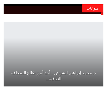
منوعات
د. محمد إبراهيم الشوش .. أحد أبرز صُنّاع الصحافة
الثقافية…