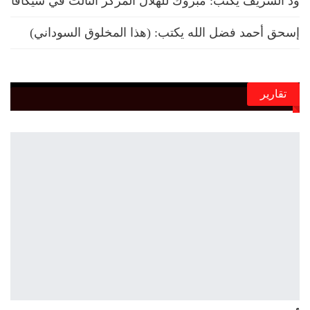
ود الشريف يكتب: مبروك للهلال المركز الثالث في سيكافا
إسحق أحمد فضل الله يكتب: (هذا المخلوق السوداني)
تقارير