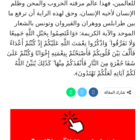
للعالمين، فهذا عالم مزقته الحروب والمحن وظلم
الإنسان لأخيه الإنسان، وحق لهذه الراية أن ترفع ما
بين طرابلس ووهران والقيروان وتونس بالشعار
الموحد والآية الكريمة: ﴿وَاعْتَصِمُوا بِحَبْلِ اللَّهِ جَمِيعًا
وَلَا تَفَرَّقُوا ۚ وَاذْكُرُوا نِعْمَتَ اللَّهِ عَلَيْكُمْ إِذْ كُنْتُمْ أَعْدَاءً
فَأَلَّفَ بَيْنَ قُلُوبِكُمْ فَأَصْبَحْتُمْ بِنِعْمَتِهِ إِخْوَانًا وَكُنْتُمْ عَلَىٰ
شَفَا حُفْرَةٍ مِنَ النَّارِ فَأَنْقَذَكُمْ مِنْهَا ۗ كَذَٰلِكَ يُبَيِّنُ اللَّهُ
لَكُمْ آيَاتِهِ لَعَلَّكُمْ تَهْتَدُونَ﴾.
شارك المقالة